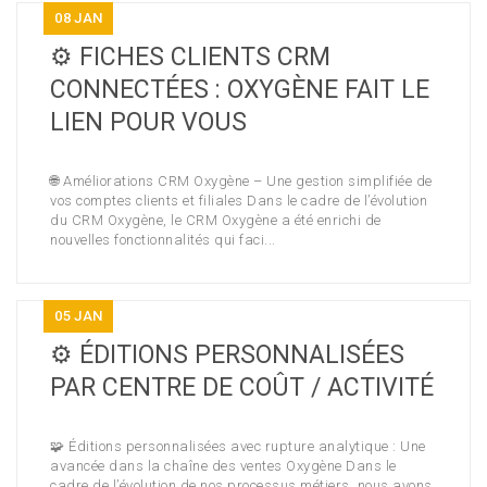
08
JAN
⚙️ FICHES CLIENTS CRM
CONNECTÉES : OXYGÈNE FAIT LE
LIEN POUR VOUS
🌐 Améliorations CRM Oxygène – Une gestion simplifiée de
vos comptes clients et filiales Dans le cadre de l’évolution
du CRM Oxygène, le CRM Oxygène a été enrichi de
nouvelles fonctionnalités qui faci...
05
JAN
⚙️ ÉDITIONS PERSONNALISÉES
PAR CENTRE DE COÛT / ACTIVITÉ
🧩 Éditions personnalisées avec rupture analytique : Une
avancée dans la chaîne des ventes Oxygène Dans le
cadre de l’évolution de nos processus métiers, nous avons