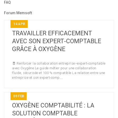
FAQ
Forum Memsoft
14
APR
TRAVAILLER EFFICACEMENT
AVEC SON EXPERT‑COMPTABLE
GRÂCE À OXYGÈNE
🧾 Renforcer la collaboration entreprise–expert‑comptable
avec Oxygène Le guide métier pour une collaboration
fluide, sécurisée et 100 % compatible La relation entre une
entreprise et son expert‑comp...
09
FEB
OXYGÈNE COMPTABILITÉ : LA
SOLUTION COMPTABLE