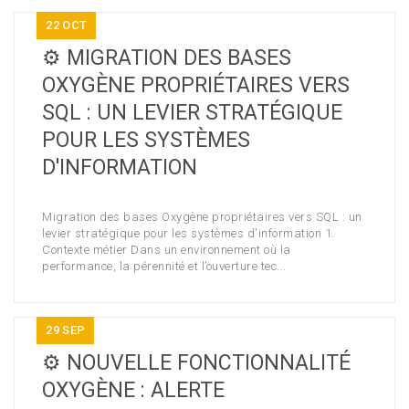
22
OCT
⚙️ MIGRATION DES BASES
OXYGÈNE PROPRIÉTAIRES VERS
SQL : UN LEVIER STRATÉGIQUE
POUR LES SYSTÈMES
D'INFORMATION
Migration des bases Oxygène propriétaires vers SQL : un
levier stratégique pour les systèmes d'information 1.
Contexte métier Dans un environnement où la
performance, la pérennité et l’ouverture tec...
29
SEP
⚙️ NOUVELLE FONCTIONNALITÉ
OXYGÈNE : ALERTE