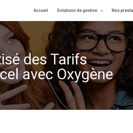
Main
Accueil
Solutions de gestion
Nos presta
navigation
sé des Tarifs
xcel avec Oxygène