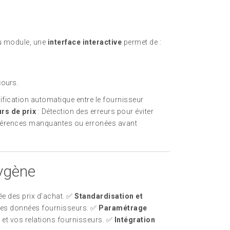
u module, une
interface interactive
permet de :
cours.
rification automatique entre le fournisseur
rs de prix
: Détection des erreurs pour éviter
références manquantes ou erronées avant
ygène
e des prix d’achat. ✅
Standardisation et
des données fournisseurs. ✅
Paramétrage
s et vos relations fournisseurs. ✅
Intégration