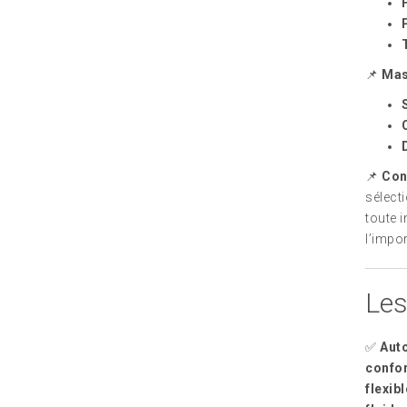
📌
Mas
📌
Con
sélect
toute 
l’impor
Les
✅
Auto
confo
flexibl