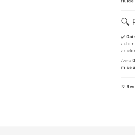
fluide
🔍 
✔️
Gai
automa
amélio
Avec
O
mise à
💡
Bes