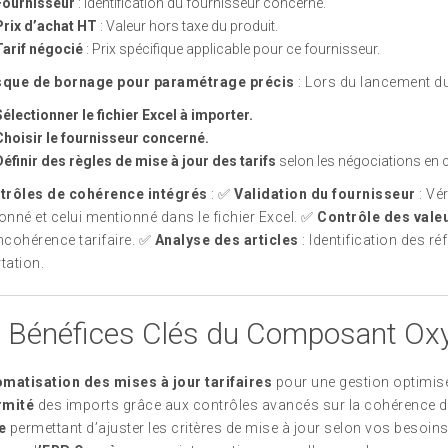
Fournisseur
: Identification du fournisseur concerné.
Prix d’achat HT
: Valeur hors taxe du produit.
Tarif négocié
: Prix spécifique applicable pour ce fournisseur.
que de bornage pour paramétrage précis
: Lors du lancement d
Sélectionner le fichier Excel à importer.
Choisir le fournisseur concerné.
Définir des règles de mise à jour des tarifs
selon les négociations en 
trôles de cohérence intégrés
: ✅
Validation du fournisseur
: Vé
ionné et celui mentionné dans le fichier Excel. ✅
Contrôle des valeu
incohérence tarifaire. ✅
Analyse des articles
: Identification des 
tation.
 Bénéfices Clés du Composant Ox
matisation des mises à jour tarifaires
pour une gestion optimisé
rmité
des imports grâce aux contrôles avancés sur la cohérence 
e
permettant d’ajuster les critères de mise à jour selon vos besoin