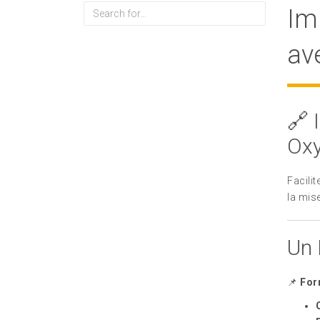
Rechercher
Im
av
🔗 
Ox
Facili
la mise
Un 
📌
For