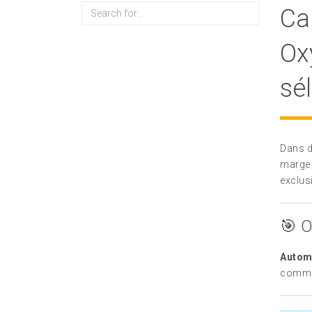
Rechercher
Ca
Ox
sél
Dans d
marge r
exclus
🎯 O
Automa
commer