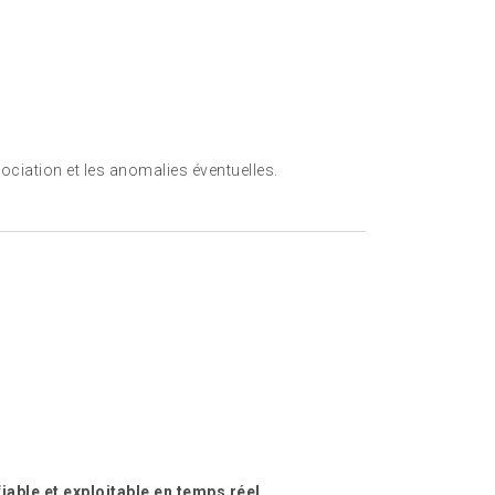
égociation et les anomalies éventuelles.
iable et exploitable en temps réel.