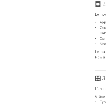
🧮 2
Le mod
• Appl
• Gest
• Calc
• Cons
• Simu
Le tou
Power 
🎛️ 
L’un d
Grâce à
• Typo