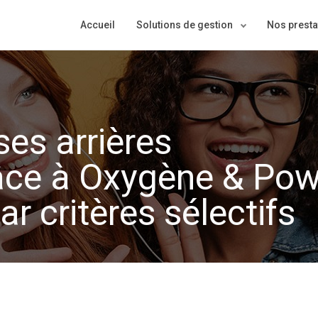
Main
Accueil
Solutions de gestion
Nos presta
navigation
ses arrières
râce à Oxygène & Po
par critères sélectifs