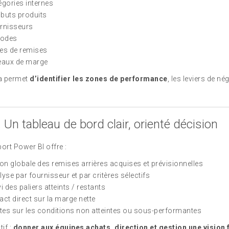
gories internes
ibuts produits
rnisseurs
iodes
es de remises
eaux de marge
a permet
d’identifier les zones de performance
, les leviers de n
. Un tableau de bord clair, orienté décision
ort Power BI offre :
on globale des remises arrières acquises et prévisionnelles
yse par fournisseur et par critères sélectifs
 des paliers atteints / restants
ct direct sur la marge nette
tes sur les conditions non atteintes ou sous-performantes
tif :
donner aux équipes achats, direction et gestion une vision f