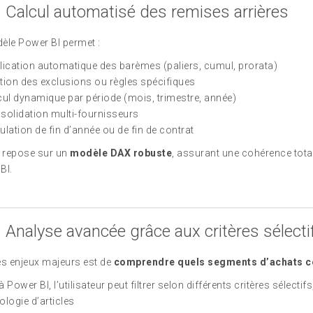
. Calcul automatisé des remises arrières
èle Power BI permet :
ication automatique des barèmes (paliers, cumul, prorata)
ion des exclusions ou règles spécifiques
ul dynamique par période (mois, trimestre, année)
olidation multi-fournisseurs
lation de fin d’année ou de fin de contrat
t repose sur un
modèle DAX robuste
, assurant une cohérence total
BI.
3. Analyse avancée grâce aux critères sélecti
es enjeux majeurs est de
comprendre quels segments d’achats co
 Power BI, l’utilisateur peut filtrer selon différents critères sélectifs,
logie d’articles