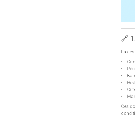
🔗 1
La ges
• Cond
• Péri
• Barè
• Hist
• Critè
• Mont
Ces d
condit