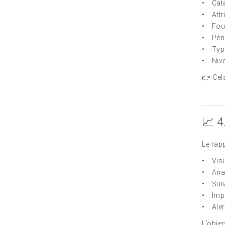
• Caté
• Attr
• Fou
• Pér
• Typ
• Niv
👉 Cel
📈 4
Le rapp
• Visi
• Anal
• Suivi
• Impa
• Aler
L’objec