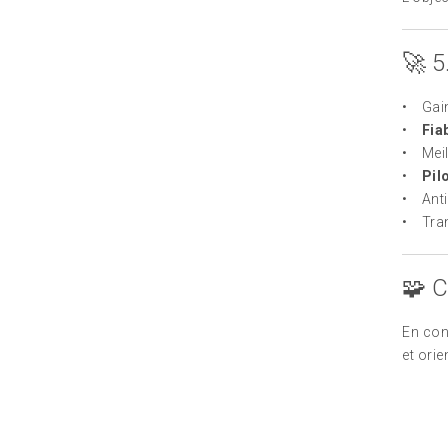
🚀 5
• Gain
•
Fia
• Meil
•
Pil
• Anti
• Tran
🧩 C
En co
et ori