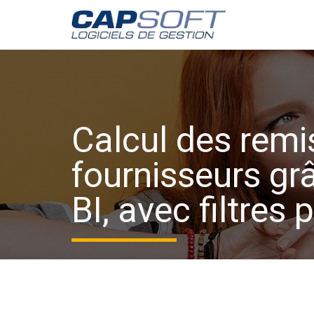
Aller
au
contenu
principal
Calcul des remi
fournisseurs g
BI, avec filtres 